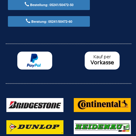
Bestellung: 05241/50472-50
Beratung: 05241/50472-60