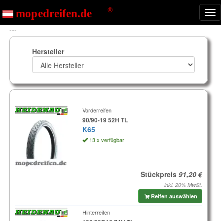
Nav
ein
---
Hersteller
Vorderreifen
90/90-19 52H TL
K65
13 x verfügbar
Stückpreis
inkl. 20% MwSt.
Reifen auswählen
Hinterreifen