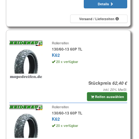
Details
Versand / Lieferzeiten
Rollerreifen
130/60-13 60P TL
K62
20 x verfügbar
Stückpreis
inkl. 20% MwSt.
Reifen auswählen
Rollerreifen
130/60-13 60P TL
K62
20 x verfügbar