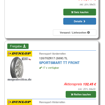
inkl. 20% MwSt.
Satz kaufen
Details
Versand / Lieferzeiten
Freigabe
Rennsport-Vorderreifen
120/70ZR17 (58W) TL
SPORTSMART TT FRONT
17 x verfügbar
Aktionspreis
inkl. 20% MwSt.
Reifen kaufen
Rennsport-Hinterreifen