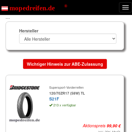
Nav
ein
---
Hersteller
Wichtiger Hinweis zur ABE-Zulassung
Supersport-Vorderreifen
120/70ZR17 (58W) TL
S21F
213 x verfügbar
Aktionspreis
inkl. 20% MwSt.