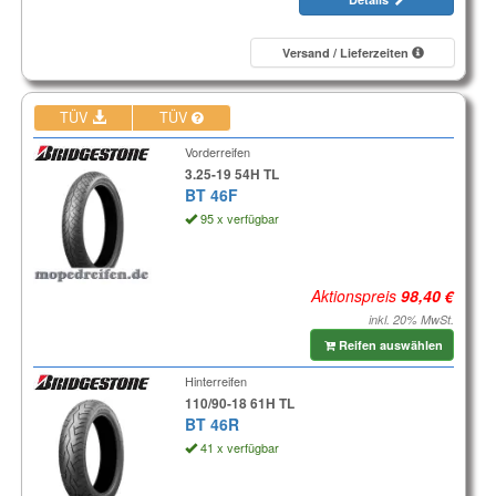
Versand / Lieferzeiten
TÜV
TÜV
Vorderreifen
3.25-19 54H TL
BT 46F
95 x verfügbar
Aktionspreis
inkl. 20% MwSt.
Reifen auswählen
Hinterreifen
110/90-18 61H TL
BT 46R
41 x verfügbar