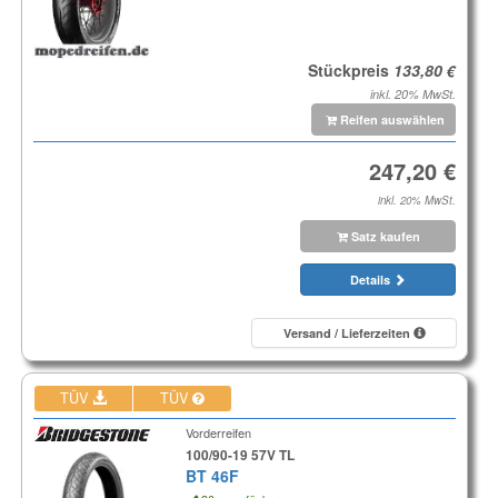
Stückpreis
inkl. 20% MwSt.
Reifen auswählen
inkl. 20% MwSt.
Satz kaufen
Details
Versand / Lieferzeiten
TÜV
TÜV
Vorderreifen
100/90-19 57V TL
BT 46F