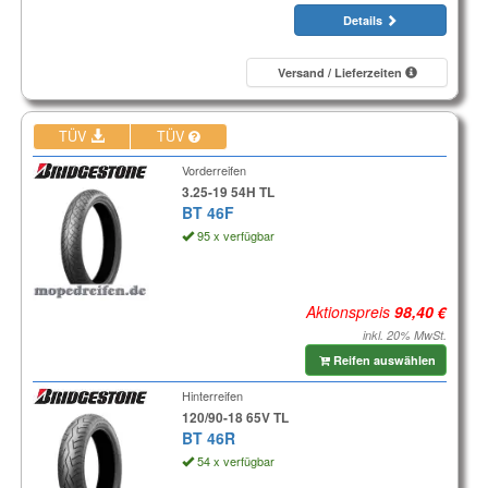
Details
Versand / Lieferzeiten
TÜV
TÜV
Vorderreifen
3.25-19 54H TL
BT 46F
95 x verfügbar
Aktionspreis
inkl. 20% MwSt.
Reifen auswählen
Hinterreifen
120/90-18 65V TL
BT 46R
54 x verfügbar