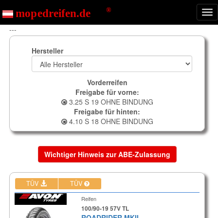
Nav
ein
---
Hersteller
Vorderreifen
Freigabe für vorne:
3.25 S 19 OHNE BINDUNG
Freigabe für hinten:
4.10 S 18 OHNE BINDUNG
Wichtiger Hinweis zur ABE-Zulassung
TÜV
TÜV
Reifen
100/90-19 57V TL
ROADRIDER MKII