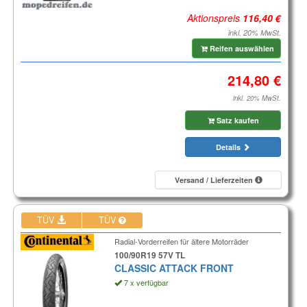
Aktionspreis
inkl. 20% MwSt.
Reifen auswählen
inkl. 20% MwSt.
Satz kaufen
Details
Versand / Lieferzeiten
TÜV
TÜV
Radial-Vorderreifen für ältere Motorräder
100/90R19 57V TL
CLASSIC ATTACK FRONT
7 x verfügbar