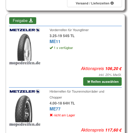
Versand / Lieferzeiten
Freigabe
Vorderreifen für Youngtimer
3.25-19 54S TL
ME11
1 x verfügbar
Aktionspreis
inkl. 20% MwSt.
Reifen auswählen
Hinterreifen für Tourenmotorräder und
Chopper
4.00-18 64H TL
ME77
nicht am Lager
Aktionspreis