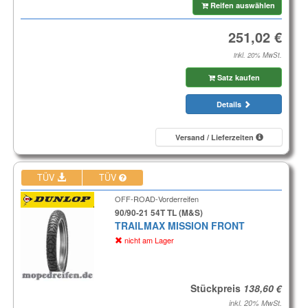
Reifen auswählen
inkl. 20% MwSt.
Satz kaufen
Details
Versand / Lieferzeiten
TÜV
TÜV
OFF-ROAD-Vorderreifen
90/90-21 54T TL (M&S)
TRAILMAX MISSION FRONT
nicht am Lager
Stückpreis
inkl. 20% MwSt.