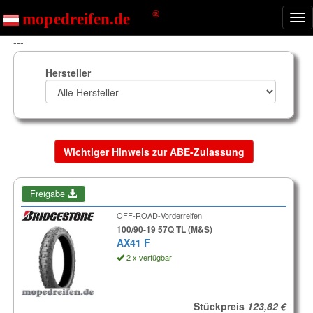
Nav
ein
---
Hersteller
Wichtiger Hinweis zur ABE-Zulassung
Freigabe
OFF-ROAD-Vorderreifen
100/90-19 57Q TL (M&S)
AX41 F
2 x verfügbar
Stückpreis