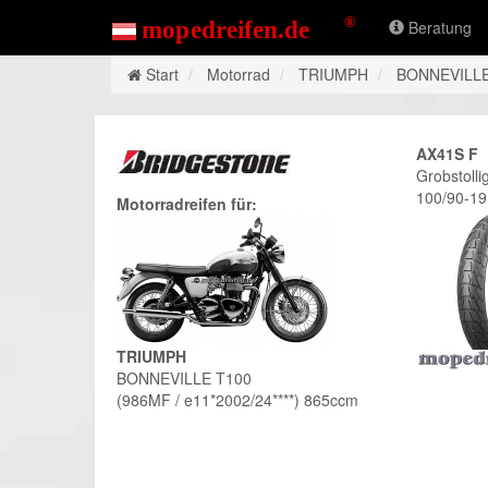
Beratung
Start
Motorrad
TRIUMPH
BONNEVILLE
AX41S F
Grobstolli
100/90-19
Motorradreifen für:
TRIUMPH
BONNEVILLE T100
(986MF / e11*2002/24****) 865ccm