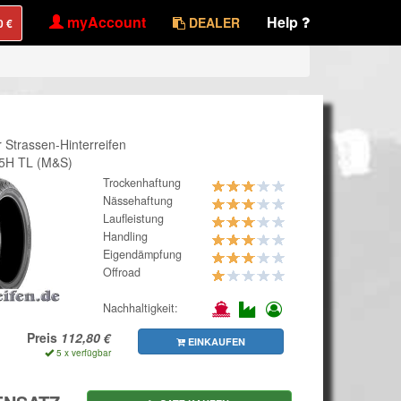
myAccount
Help
DEALER
r Strassen-Hinterreifen
65H TL (M&S)
Trockenhaftung
Nässehaftung
Laufleistung
Handling
Eigendämpfung
Offroad
Nachhaltigkeit:
Preis
EINKAUFEN
5 x verfügbar