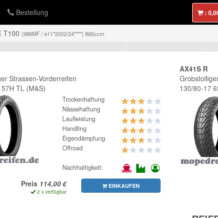
Bestellung
:
 T100
(986MF / e11*2002/24****) 865ccm
AX41S R
ger Strassen-Vorderreifen
Grobstollige
 57H TL (M&S)
130/80-17 
Trockenhaftung
Nässehaftung
Laufleistung
Handling
Eigendämpfung
Offroad
Nachhaltigkeit:
Preis
EINKAUFEN
2 x verfügbar