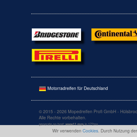
Motorradreifen für Deutschland
© 2015 - 2026 Mopedreifen Profi GmbH - Hülsbroc
Alle Rechte vorbehalten.
generate on host:
www11.mrp
in 172ms
Wir verwenden
Cookies
. Durch Nutzung de