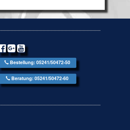
Bestellung: 05241/50472-50
Beratung: 05241/50472-60