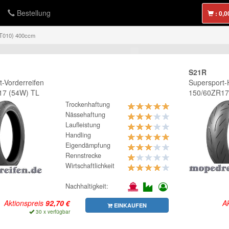
Bestellung
:
T010) 400ccm
S21R
t-Vorderreifen
Supersport-H
17 (54W) TL
150/60ZR17
Trockenhaftung
Nässehaftung
Laufleistung
Handling
Eigendämpfung
Rennstrecke
Wirtschaftlichkeit
Nachhaltigkeit:
Aktionspreis
Ak
EINKAUFEN
30 x verfügbar