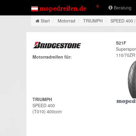
Beratung
Start
Motorrad
TRIUMPH
SPEED 400
(
S21F
Superspor
110/70ZR
Motorradreifen für:
TRIUMPH
SPEED 400
(T010) 400ccm