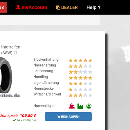
myAccount
Help
DEALER
interreifen
 (66W) TL
Trockenhaftung
Nässehaftung
Laufleistung
Handling
Eigendämpfung
Rennstrecke
Wirtschaftlichkeit
Nachhaltigkeit:
tionspreis
EINKAUFEN
14 x verfügbar