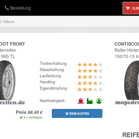
Bestellung
:
6) 125ccm
OOT FRONT
CONTISCO
derreifen
Roller-Hinter
 58S TL
150/70-13 
Trockenhaftung
Nässehaftung
Laufleistung
Handling
Eigendämpfung
Nachhaltigkeit:
Preis
EINKAUFEN
9 x verfügbar
REIF