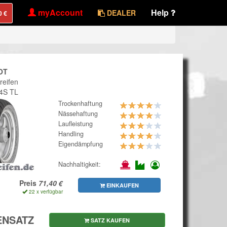
myAccount
Help
DEALER
OT
reifen
64S TL
Trockenhaftung
Nässehaftung
Laufleistung
Handling
Eigendämpfung
Nachhaltigkeit:
Preis
EINKAUFEN
22 x verfügbar
ENSATZ
SATZ KAUFEN