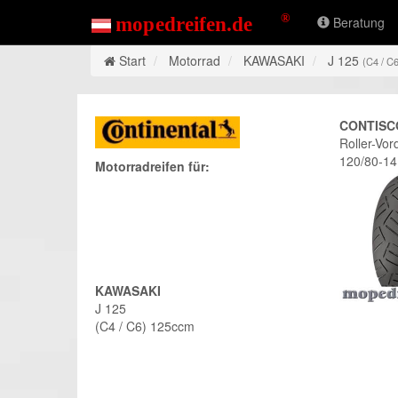
Beratung
Start
Motorrad
KAWASAKI
J 125
(C4 / C
CONTISC
Roller-Vor
120/80-14
Motorradreifen für:
KAWASAKI
J 125
(C4 / C6) 125ccm