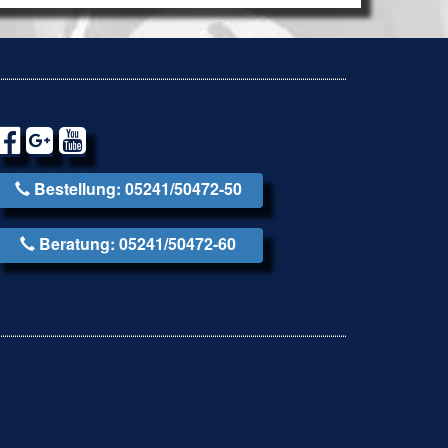
Bestellung: 05241/50472-50
Beratung: 05241/50472-60