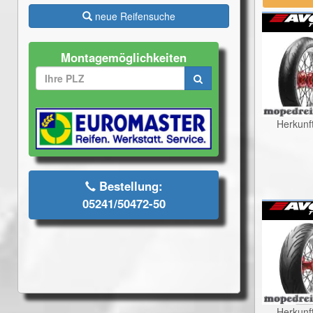
neue Reifensuche
Montagemöglichkeiten
Herkunf
Bestellung:
05241/50472-50
Herkunf