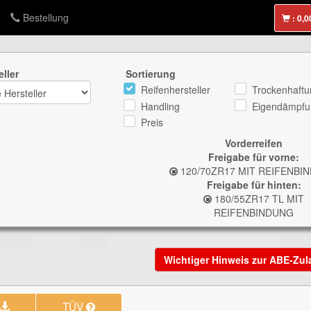
Bestellung
:
eller
Sortierung
Reifenhersteller
Trockenhaftu
Handling
Eigendämpfu
Preis
Vorderreifen
Freigabe für vorne:
120/70ZR17 MIT REIFENBI
Freigabe für hinten:
180/55ZR17 TL MIT
REIFENBINDUNG
Wichtiger Hinweis zur ABE-Zu
TÜV