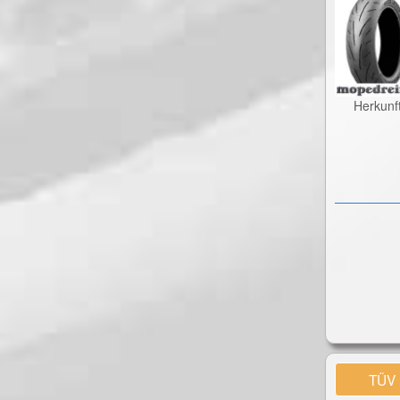
Herkunf
TÜV