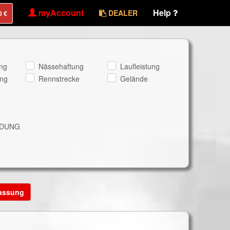
myAccount
Help
DEALER
ng
Nässehaftung
Laufleistung
ng
Rennstrecke
Gelände
NDUNG
lassung