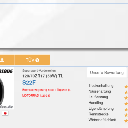
TÜV
Supersport-Vorderreifen
Unsere Bewertung
120/70ZR17 (58W) TL
S22F
Trockenhaftung
Bremsverzögerung nass : Topwert (s.
Nässehaftung
MOTORRAD 7/2023)
Laufleistung
Handling
Eigendämpfung
t
Rennstrecke
Wirtschaftlichkeit