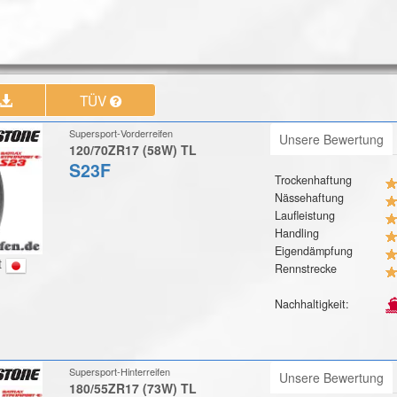
TÜV
Supersport-Vorderreifen
Unsere Bewertung
120/70ZR17 (58W) TL
S23F
Trockenhaftung
Nässehaftung
Laufleistung
Handling
Eigendämpfung
t
Rennstrecke
Nachhaltigkeit:
Supersport-Hinterreifen
Unsere Bewertung
180/55ZR17 (73W) TL