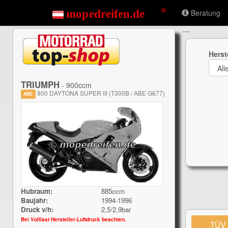
Beratung
---
Herst
TRIUMPH
- 900ccm
900 DAYTONA SUPER III (T300B / ABE G677)
ABE
Hubraum:
885ccm
Baujahr:
1994-1996
Druck v/h:
2,5/2,9bar
Bei Volllast Hersteller-Luftdruck beachten.
TÜV