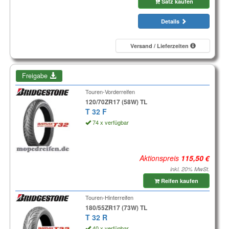
Satz kaufen
Details
Versand / Lieferzeiten
Freigabe
Touren-Vorderreifen
120/70ZR17 (58W) TL
T 32 F
74 x verfügbar
Aktionspreis
inkl. 20% MwSt.
Reifen kaufen
Touren-Hinterreifen
180/55ZR17 (73W) TL
T 32 R
40 x verfügbar