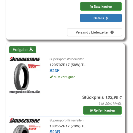
Satz kaufen
Details
Versand / Lieferzeiten
Freigabe
Supersport-Vorderreifen
120/70ZR17 (58W) TL
S23F
59 x verfügbar
Stückpreis
inkl. 20% MwSt.
Reifen kaufen
Supersport-Hinterreifen
180/55ZR17 (73W) TL
S23R