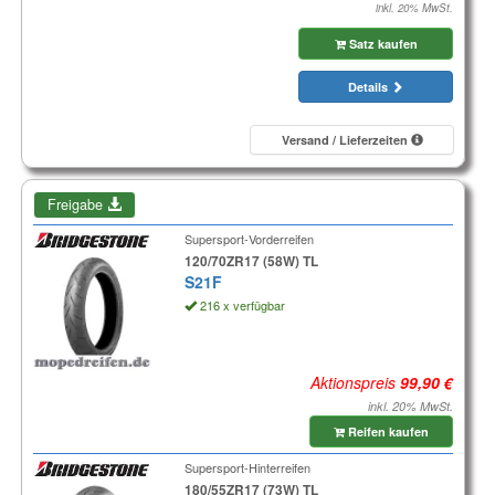
inkl. 20% MwSt.
Satz kaufen
Details
Versand / Lieferzeiten
Freigabe
Supersport-Vorderreifen
120/70ZR17 (58W) TL
S21F
216 x verfügbar
Aktionspreis
inkl. 20% MwSt.
Reifen kaufen
Supersport-Hinterreifen
180/55ZR17 (73W) TL