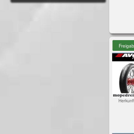
Freiga
Herkunf