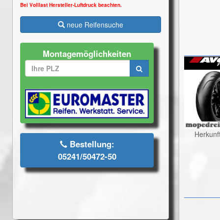
Bei Volllast Hersteller-Luftdruck beachten.
neue Reifensuche
Montagemöglichkeiten
Herkunf
Bestellung:
05241/50472-50