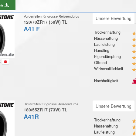
be
Vorderreifen für grosse Reiseenduros
Unsere Bewertung
120/70ZR17 (58W) TL
A41 F
Trockenhaftung
Nässehaftung
Laufleistung
Handling
Eigendämpfung
t
Offroad
Wirtschaftlichkeit
Nachhaltigkeit:
Hinterreifen für grosse Reiseenduros
Unsere Bewertung
180/55ZR17 (73W) TL
A41R
Trockenhaftung
Nässehaftung
Laufleistung