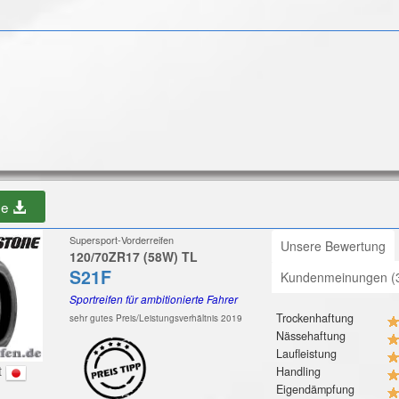
be
Supersport-Vorderreifen
Unsere Bewertung
120/70ZR17 (58W) TL
S21F
Kundenmeinungen (
Sportreifen für ambitionierte Fahrer
Trockenhaftung
sehr gutes Preis/Leistungsverhältnis 2019
Nässehaftung
Laufleistung
t
Handling
Eigendämpfung