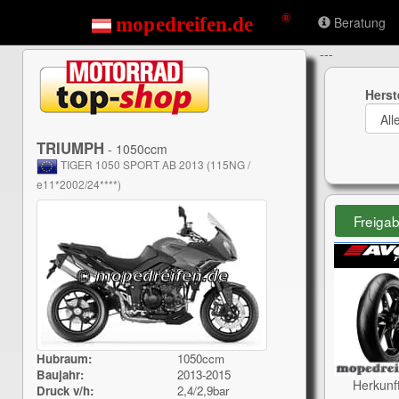
Beratung
---
Herst
TRIUMPH
- 1050ccm
TIGER 1050 SPORT AB 2013 (115NG /
e11*2002/24****)
Freiga
Hubraum:
1050ccm
Baujahr:
2013-2015
Herkunf
Druck v/h:
2,4/2,9bar