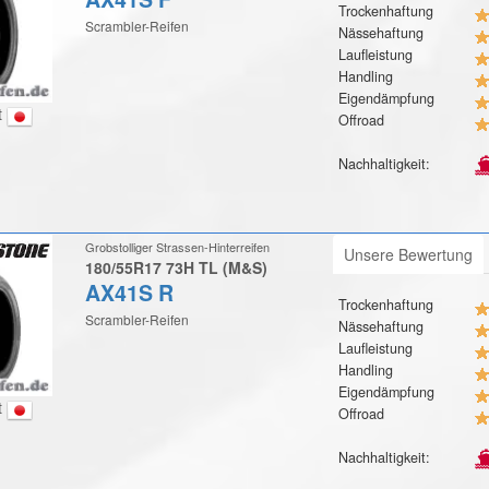
Trockenhaftung
Scrambler-Reifen
Nässehaftung
Laufleistung
Handling
Eigendämpfung
t
Offroad
Nachhaltigkeit:
Grobstolliger Strassen-Hinterreifen
Unsere Bewertung
180/55R17 73H TL (M&S)
AX41S R
Trockenhaftung
Scrambler-Reifen
Nässehaftung
Laufleistung
Handling
Eigendämpfung
t
Offroad
Nachhaltigkeit: