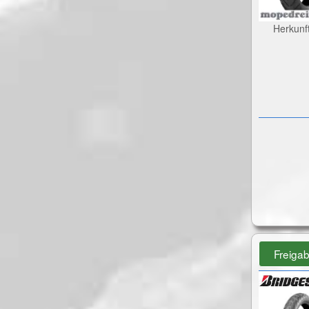
Herkunf
Freiga