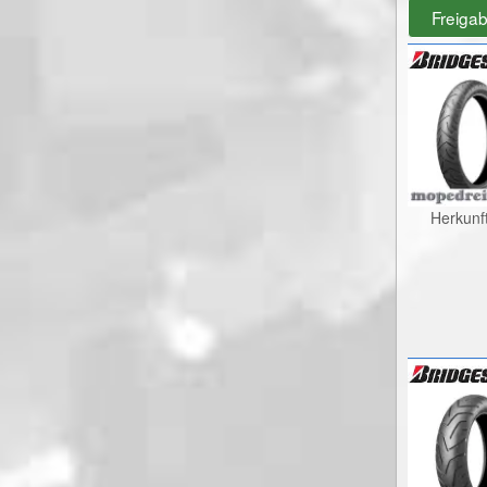
Freiga
Herkunf