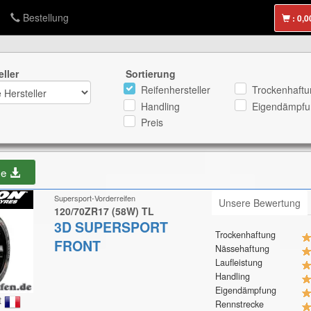
Bestellung
:
eller
Sortierung
Reifenhersteller
Trockenhaftu
Handling
Eigendämpfu
Preis
be
Supersport-Vorderreifen
Unsere Bewertung
120/70ZR17 (58W) TL
3D SUPERSPORT
Trockenhaftung
FRONT
Nässehaftung
Laufleistung
Handling
Eigendämpfung
t
Rennstrecke