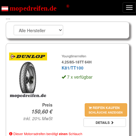
Nav
ein
---
Youngtimerreifen
4.25/85-18TT 64H
K81/TT100
7 x verfügbar
Preis
REIFEN KAUFEN
SCHLÄUCHE ANZEIGEN
inkl. 20% MwSt
DETAILS
Dieser Motorradreifen benötigt
Schlauch
einen