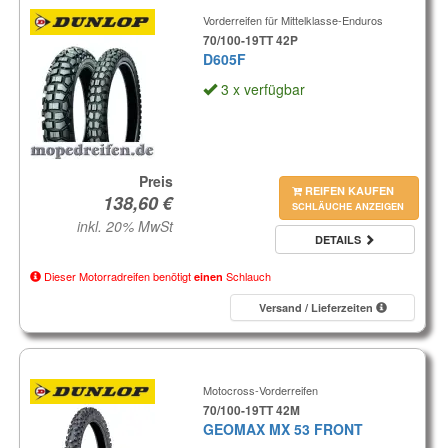
Vorderreifen für Mittelklasse-Enduros
70/100-19TT 42P
D605F
3 x verfügbar
Preis
REIFEN KAUFEN
SCHLÄUCHE ANZEIGEN
inkl. 20% MwSt
DETAILS
Dieser Motorradreifen benötigt
Schlauch
einen
Versand / Lieferzeiten
Motocross-Vorderreifen
70/100-19TT 42M
GEOMAX MX 53 FRONT