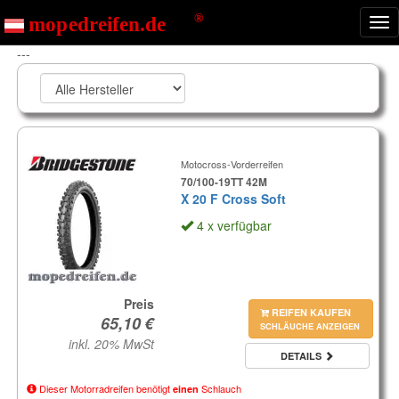
Nav
ein
---
Motocross-Vorderreifen
70/100-19TT 42M
X 20 F Cross Soft
4 x verfügbar
Preis
REIFEN KAUFEN
SCHLÄUCHE ANZEIGEN
inkl. 20% MwSt
DETAILS
Dieser Motorradreifen benötigt
Schlauch
einen