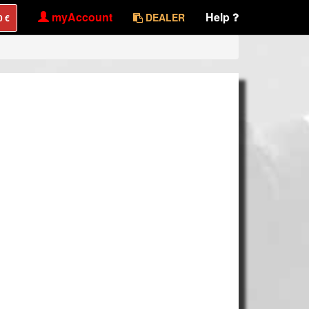
myAccount
Help
DEALER