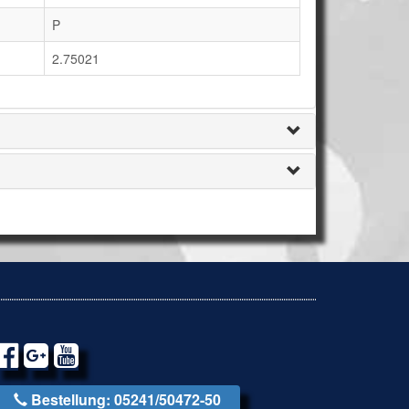
P
2.75021
Bestellung: 05241/50472-50