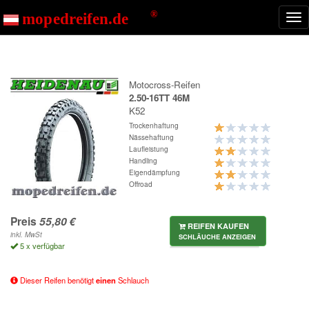
Start
K52
Nav
ein
Motocross-Reifen
2.50-16TT 46M
K52
Trockenhaftung
Nässehaftung
Laufleistung
Handling
Eigendämpfung
Offroad
Preis
REIFEN KAUFEN
inkl. MwSt
SCHLÄUCHE ANZEIGEN
5 x verfügbar
Dieser Reifen benötigt
einen
Schlauch