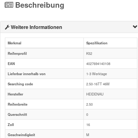
Beschreibung
Weitere Informationen
Merkmal
Spezifikation
Reifenprofil
K52
EAN
4027694140108
Lieferbar innerhalb von
1-3 Werktage
Searching code
2.50-16TT 46M
Hersteller
HEIDENAU
Reifenbreite
2.50
Querschnitt
0
Zoll
16
Geschwindigkeit
M