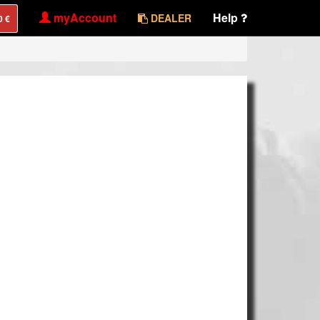
myAccount
Help
DEALER