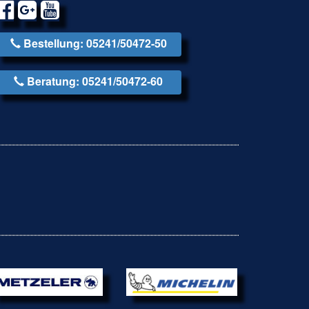
Bestellung: 05241/50472-50
Beratung: 05241/50472-60