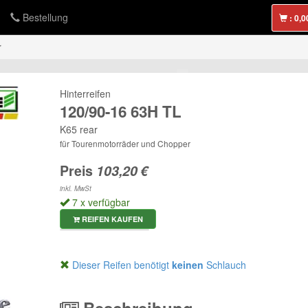
Bestellung
:
r
Hinterreifen
120/90-16 63H TL
K65 rear
für Tourenmotorräder und Chopper
Preis
inkl. MwSt
7 x verfügbar
REIFEN KAUFEN
Dieser Reifen benötigt
keinen
Schlauch