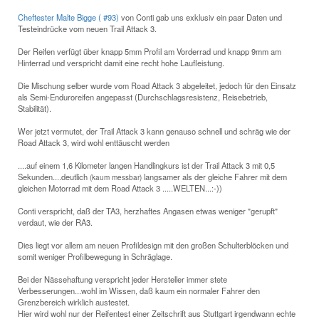
Cheftester Malte Bigge ( #93)
von Conti gab uns exklusiv ein paar Daten und
Testeindrücke vom neuen Trail Attack 3.
Der Reifen verfügt über knapp 5mm Profil am Vorderrad und knapp 9mm am
Hinterrad und verspricht damit eine recht hohe Laufleistung.
Die Mischung selber wurde vom Road Attack 3 abgeleitet, jedoch für den Einsatz
als Semi-Enduroreifen angepasst (Durchschlagsresistenz, Reisebetrieb,
Stabilität).
Wer jetzt vermutet, der Trail Attack 3 kann genauso schnell und schräg wie der
Road Attack 3, wird wohl enttäuscht werden
....auf einem 1,6 Kilometer langen Handlingkurs ist der Trail Attack 3 mit 0,5
Sekunden....deutlich
langsamer als der gleiche Fahrer mit dem
(kaum messbar)
gleichen Motorrad mit dem Road Attack 3 .....WELTEN...:-))
Conti verspricht, daß der TA3, herzhaftes Angasen etwas weniger "gerupft"
verdaut, wie der RA3.
Dies liegt vor allem am neuen Profildesign mit den großen Schulterblöcken und
somit weniger Profilbewegung in Schräglage.
Bei der Nässehaftung verspricht jeder Hersteller immer stete
Verbesserungen...wohl im Wissen, daß kaum ein normaler Fahrer den
Grenzbereich wirklich austestet.
Hier wird wohl nur der Reifentest einer Zeitschrift aus Stuttgart irgendwann echte