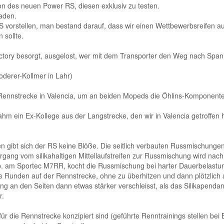
on des neuen Power RS, diesen exklusiv zu testen.
aden.
RS vorstellen, man bestand darauf, dass wir einen Wettbewerbsreifen 
 sollte.
actory besorgt, ausgelost, wer mit dem Transporter den Weg nach Span
oderer-Kollmer in Lahr)
 Rennstrecke in Valencia, um an beiden Mopeds die Öhlins-Komponente
hm ein Ex-Kollege aus der Langstrecke, den wir in Valencia getroffen h
n gibt sich der RS keine Blöße. Die seitlich verbauten Russmischunge
ergang vom silikahaltigen Mittellaufstreifen zur Russmischung wird nach
b. am Sportec M7RR, kocht die Russmischung bei harter Dauerbelastung
e Runden auf der Rennstrecke, ohne zu überhitzen und dann plötzlich 
ng an den Seiten dann etwas stärker verschleisst, als das Silikapenda
r.
die Rennstrecke konzipiert sind (geführte Renntrainings stellen bei B