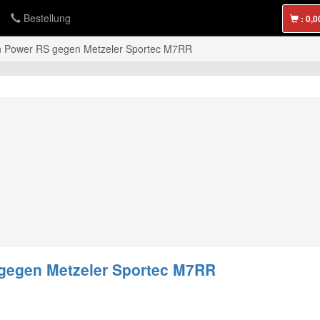
Bestellung
:
lin Power RS gegen Metzeler Sportec M7RR
 gegen Metzeler Sportec M7RR