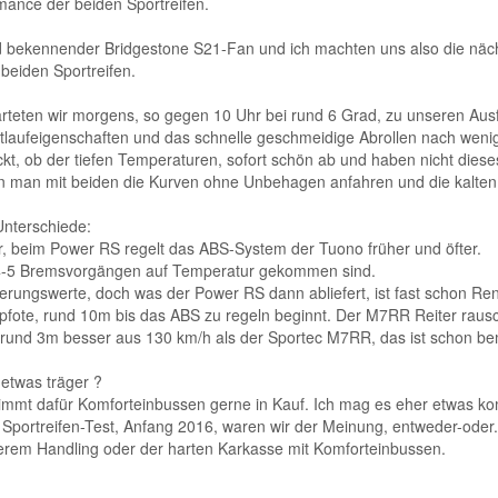
mance der beiden Sportreifen.
bekennender Bridgestone S21-Fan und ich machten uns also die nächs
beiden Sportreifen.
tarteten wir morgens, so gegen 10 Uhr bei rund 6 Grad, zu unseren Aus
ltlaufeigenschaften und das schnelle geschmeidige Abrollen nach wen
uckt, ob der tiefen Temperaturen, sofort schön ab und haben nicht diese
nn man mit beiden die Kurven ohne Unbehagen anfahren und die kalte
nterschiede:
, beim Power RS regelt das ABS-System der Tuono früher und öfter.
h 4-5 Bremsvorgängen auf Temperatur gekommen sind.
rungswerte, doch was der Power RS dann abliefert, ist fast schon Ren
rpfote, rund 10m bis das ABS zu regeln beginnt. Der M7RR Reiter raus
rund 3m besser aus 130 km/h als der Sportec M7RR, das ist schon b
etwas träger ?
mmt dafür Komforteinbussen gerne in Kauf. Ich mag es eher etwas komfo
Sportreifen-Test, Anfang 2016, waren wir der Meinung, entweder-oder.
rem Handling oder der harten Karkasse mit Komforteinbussen.