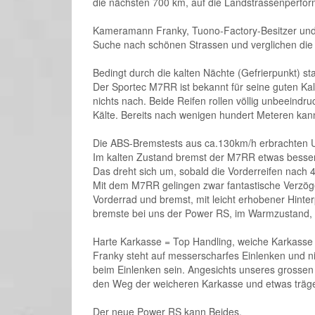
die nächsten 700 km, auf die Landstrassenperfor
Kameramann Franky, Tuono-Factory-Besitzer und 
Suche nach schönen Strassen und verglichen die 
Bedingt durch die kalten Nächte (Gefrierpunkt) s
Der Sportec M7RR ist bekannt für seine guten Ka
nichts nach. Beide Reifen rollen völlig unbeeindr
Kälte. Bereits nach wenigen hundert Meteren ka
Die ABS-Bremstests aus ca.130km/h erbrachten U
Im kalten Zustand bremst der M7RR etwas besser
Das dreht sich um, sobald die Vorderreifen nac
Mit dem M7RR gelingen zwar fantastische Verzöge
Vorderrad und bremst, mit leicht erhobener Hinte
bremste bei uns der Power RS, im Warmzustand, 
Harte Karkasse = Top Handling, weiche Karkasse 
Franky steht auf messerscharfes Einlenken und ni
beim Einlenken sein. Angesichts unseres grossen 
den Weg der weicheren Karkasse und etwas träge
Der neue Power RS kann Beides.