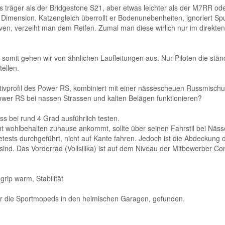
 träger als der Bridgestone S21, aber etwas leichter als der M7RR ode
mension. Katzengleich überrollt er Bodenunebenheiten, ignoriert Spur
ven, verzeiht man dem Reifen. Zumal man diese wirlich nur im direk
 somit gehen wir von ähnlichen Laufleitungen aus. Nur Piloten die st
ellen.
gativprofil des Power RS, kombiniert mit einer nässescheuen Russmisc
wer RS bei nassen Strassen und kalten Belägen funktionieren?
s bei rund 4 Grad ausführlich testen.
t wohlbehalten zuhause ankommt, sollte über seinen Fahrstil bei Näs
tests durchgeführt, nicht auf Kante fahren. Jedoch ist die Abdeckung d
nd. Das Vorderrad (Vollsilika) ist auf dem Niveau der Mitbewerber Co
rip warm, Stabilität
ür die Sportmopeds in den heimischen Garagen, gefunden.