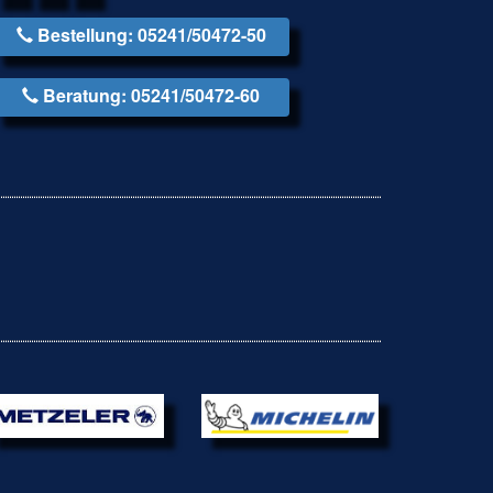
Bestellung: 05241/50472-50
Beratung: 05241/50472-60