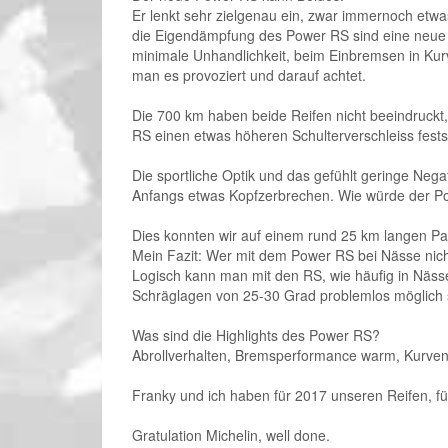
Er lenkt sehr zielgenau ein, zwar immernoch etwas
die Eigendämpfung des Power RS sind eine neue Di
minimale Unhandlichkeit, beim Einbremsen in Kur
man es provoziert und darauf achtet.
Die 700 km haben beide Reifen nicht beeindruckt,
RS einen etwas höheren Schulterverschleiss festst
Die sportliche Optik und das gefühlt geringe Ne
Anfangs etwas Kopfzerbrechen. Wie würde der Po
Dies konnten wir auf einem rund 25 km langen Pas
Mein Fazit: Wer mit dem Power RS bei Nässe nich
Logisch kann man mit den RS, wie häufig in Nässe
Schräglagen von 25-30 Grad problemlos möglich si
Was sind die Highlights des Power RS?
Abrollverhalten, Bremsperformance warm, Kurveng
Franky und ich haben für 2017 unseren Reifen, f
Gratulation Michelin, well done.