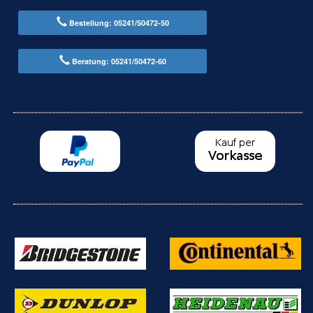
Bestellung: 05241/50472-50
Beratung: 05241/50472-60