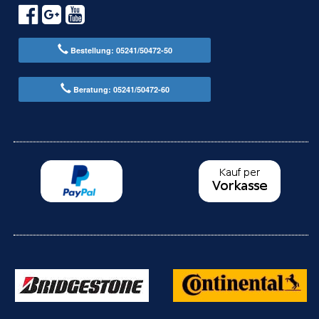
Bestellung: 05241/50472-50
Beratung: 05241/50472-60