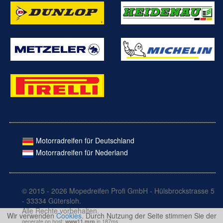
Motorradreifen für Deutschland
Motorradreifen für Nederland
© 2015 - 2026 Mopedreifen Profi GmbH - Hülsbrockstrasse 5
- 33334 Gütersloh.
Alle Rechte vorbehalten.
Wir verwenden
Cookies
. Durch Nutzung der Seite stimmen Sie der
generate on host:
www11.mrp
in 187ms