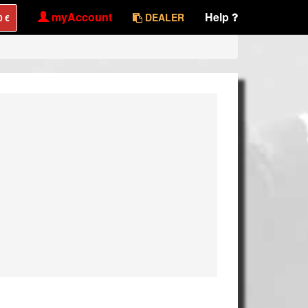
myAccount
Help
DEALER