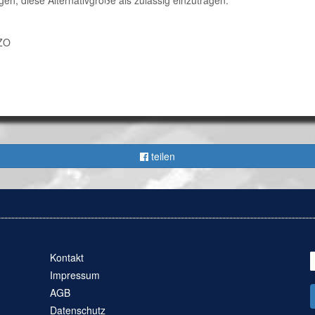
ngen, diese Alternativgröße als zulässig einzutragen.
VZO
teilen
Kontakt
Impressum
AGB
Datenschutz