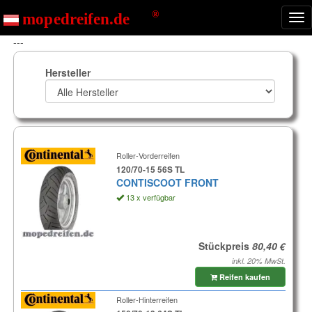
Nav
ein
---
Hersteller
Roller-Vorderreifen
120/70-15 56S TL
CONTISCOOT FRONT
13 x verfügbar
Stückpreis
inkl. 20% MwSt.
Reifen kaufen
Roller-Hinterreifen