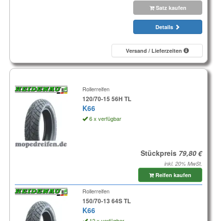
Satz kaufen
Details
Versand / Lieferzeiten
Rollerreifen
120/70-15 56H TL
K66
6 x verfügbar
Stückpreis
inkl. 20% MwSt.
Reifen kaufen
Rollerreifen
150/70-13 64S TL
K66
12 x verfügbar