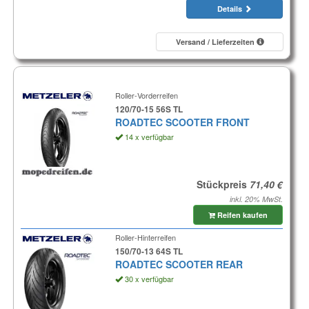
Details
Versand / Lieferzeiten
Roller-Vorderreifen
120/70-15 56S TL
ROADTEC SCOOTER FRONT
14 x verfügbar
Stückpreis
inkl. 20% MwSt.
Reifen kaufen
Roller-Hinterreifen
150/70-13 64S TL
ROADTEC SCOOTER REAR
30 x verfügbar