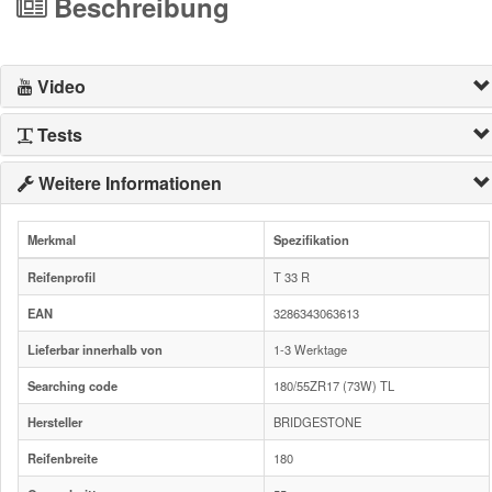
Beschreibung
Video
Tests
Weitere Informationen
Merkmal
Spezifikation
Reifenprofil
T 33 R
EAN
3286343063613
Lieferbar innerhalb von
1-3 Werktage
Searching code
180/55ZR17 (73W) TL
Hersteller
BRIDGESTONE
Reifenbreite
180