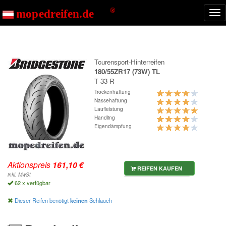
Start
T 33 R
Nav
ein
Tourensport-Hinterreifen
180/55ZR17 (73W) TL
T 33 R
Trockenhaftung
Nässehaftung
Laufleistung
Handling
Eigendämpfung
Aktionspreis
REIFEN KAUFEN
inkl. MwSt
62 x verfügbar
Dieser Reifen benötigt
keinen
Schlauch