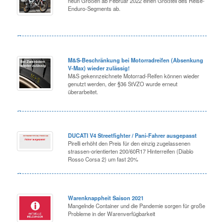
neun Größen ab Februar 2022 einen Großteil des Reise-
Enduro-Segments ab.
M&S-Beschränkung bei Motorradreifen (Absenkung
V-Max) wieder zulässig!
M&S gekennzeichnete Motorrad-Reifen können wieder
genutzt werden, der §36 StVZO wurde erneut
überarbeitet.
DUCATI V4 Streetfighter / Pani-Fahrer ausgepasst
Pirelli erhöht den Preis für den einzig zugelassenen
strassen-orientierten 200/60R17 Hinterreifen (Diablo
Rosso Corsa 2) um fast 20%
Warenknappheit Saison 2021
Mangelnde Container und die Pandemie sorgen für große
Probleme in der Warenverfügbarkeit