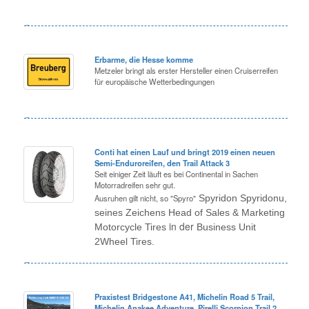
Erbarme, die Hesse komme
Metzeler bringt als erster Hersteller einen Cruiserreifen
für europäische Wetterbedingungen
Conti hat einen Lauf und bringt 2019 einen neuen
Semi-Enduroreifen, den Trail Attack 3
Seit einiger Zeit läuft es bei Continental in Sachen
Motorradreifen sehr gut.
Ausruhen gilt nicht, so "Spyro"
Spyridon Spyridonu,
seines Zeichens Head of Sales & Marketing
in der
Motorcycle Tires
Business Unit
2Wheel Tires.
Praxistest Bridgestone A41, Michelin Road 5 Trail,
Michelin Anakee Adventure, Pirelli Scorpion Trail 2